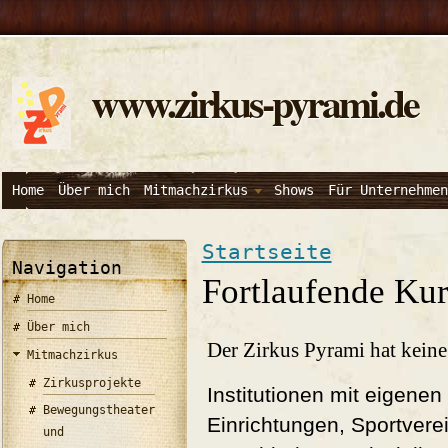
www.zirkus-pyrami.de
Home
Über mich
Mitmachzirkus
Shows
Für Unternehmen
Startseite
Navigation
Fortlaufende Kur
Home
Über mich
Der Zirkus Pyrami hat keine
Mitmachzirkus
Zirkusprojekte
Institutionen mit eigenen
Bewegungstheater
Einrichtungen, Sportverei
und