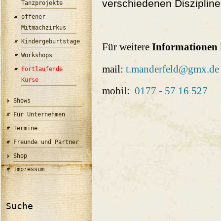
verschiedenen Disziplin
Tanzprojekte
offener
Mitmachzirkus
Kindergeburtstage
Für weitere
Informationen
Workshops
mail:
t.manderfeld@gmx.de
Fortlaufende
Kurse
mobil:
0177 - 57 16 527
Shows
Für Unternehmen
Termine
Freunde und Partner
Shop
Impressum
Suche